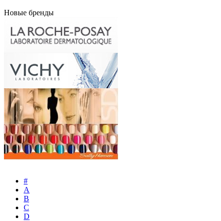
Новые бренды
#
A
B
C
D