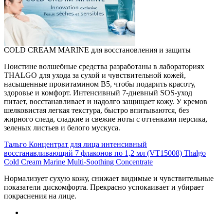
COLD CREAM MARINE для восстановления и защиты
Поистине волшебные средства разработаны в лабораториях
THALGO для ухода за сухой и чувствительной кожей,
насыщенные провитамином B5, чтобы подарить красоту,
здоровье и комфорт. Интенсивный 7-дневный SOS-уход
питает, восстанавливает и надолго защищает кожу. У кремов
шелковистая легкая текстура, быстро впитываются, без
жирного следа, сладкие и свежие ноты с оттенками персика,
зеленых листьев и белого мускуса.
Тальго Концентрат для лица интенсивный
восстанавливающий 7 флаконов по 1,2 мл (VT15008) Thalgo
Cold Cream Marine Multi-Soothing Concentrate
Нормализует сухую кожу, снижает видимые и чувствительные
показатели дискомфорта. Прекрасно успокаивает и убирает
покраснения на лице.