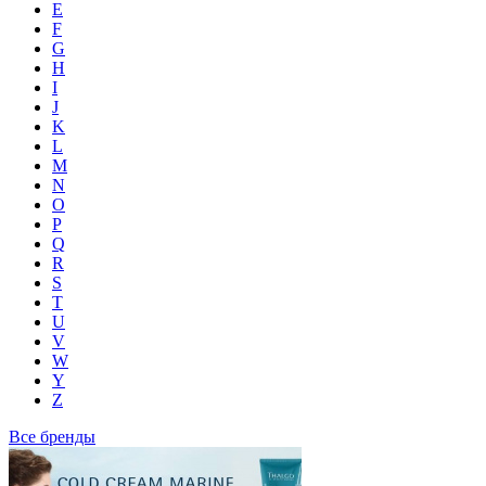
E
F
G
H
I
J
K
L
M
N
O
P
Q
R
S
T
U
V
W
Y
Z
Все бренды