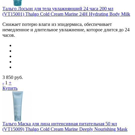
Тальго Лосьон для тела увлажняющий 24 часа 200 мл
(VT15001) Thalgo Cold Cream Marine 24H Hydrating Body Milk
Снижает потерю влаги из эпидермиса, обеспечивает
немедленное и длительное увлажнение, которое длится до 24
часов.
3 850
руб.
-
1
+
Купить
Тальго Маска для лица интенсивная питательная 50 мл
(VT15009) Thalgo Cold Cream Marine Deeply Nourishing Mask