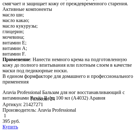
смягчает и защищает кожу от преждевременного старения.
Активные компоненты
масло ши;
масло какао;
масло кукурузы;
глицерин;
мочевина;
витамин Е;
витамин А;
витамин F.
Применение
: Нанести немного крема на подготовленную
кожу до полного впитывания или плотным слоем в качестве
маски под педикюрные носки.
В едином формфакторе для домашнего и профессионального
применения
Aravia Professional Бальзам для ног восстанавливающий с
витаминами Revita Balm 100 мл (А4032) Аравия
Голосов: 24
Артикул: 21427271
Производитель: Aravia Professional
1
395
руб.
Купить